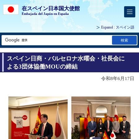
在スペイン日本国大使館
Embajada del Japón en España
Espanol
: スペイン語
検索
スペイン日商・バルセロナ水曜会・社長会に
よる3団体協働MOUの締結
令和8年6月17日