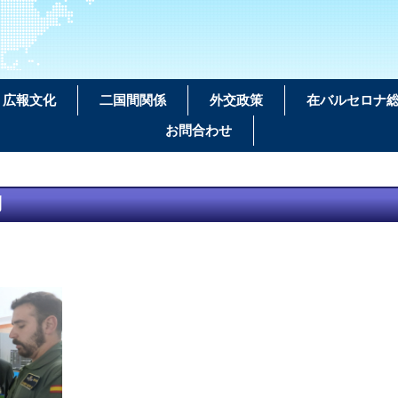
広報文化
二国間関係
外交政策
在バルセロナ
お問合わせ
問