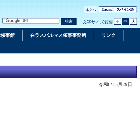
Espanol
: スペイン語
本文へ
大
検索
中
文字サイズ変更
小
総領事館
在ラスパルマス領事事務所
リンク
令和8年5月29日