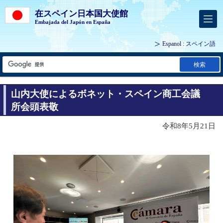
在スペイン日本国大使館
Embajada del Japón en España
Espanol
: スペイン語
検索
山内大使によるボネット・スペイン商工会議
所会頭表敬
令和8年5月21日