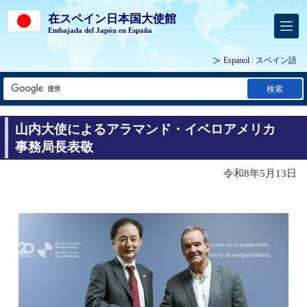
在スペイン日本国大使館
Embajada del Japón en España
Espanol
: スペイン語
検索
山内大使によるアラマンド・イベロアメリカ
事務局長表敬
令和8年5月13日