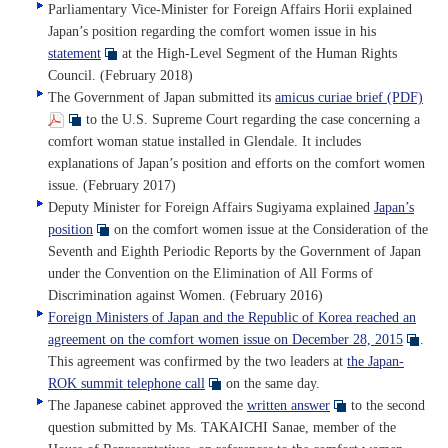
Parliamentary Vice-Minister for Foreign Affairs Horii explained
Japan’s position regarding the comfort women issue in his
statement
at the High-Level Segment of the Human Rights
Council. (February 2018)
The Government of Japan submitted its
amicus curiae brief (PDF)
to the U.S. Supreme Court regarding the case concerning a
comfort woman statue installed in Glendale. It includes
explanations of Japan’s position and efforts on the comfort women
issue. (February 2017)
Deputy Minister for Foreign Affairs Sugiyama explained
Japan’s
position
on the comfort women issue at the Consideration of the
Seventh and Eighth Periodic Reports by the Government of Japan
under the Convention on the Elimination of All Forms of
Discrimination against Women. (February 2016)
Foreign Ministers of Japan and the Republic of Korea reached an
agreement on the comfort women issue on December 28, 2015
.
This agreement was confirmed by the two leaders at
the Japan-
ROK summit telephone call
on the same day.
The Japanese cabinet approved the
written answer
to the second
question submitted by Ms. TAKAICHI Sanae, member of the