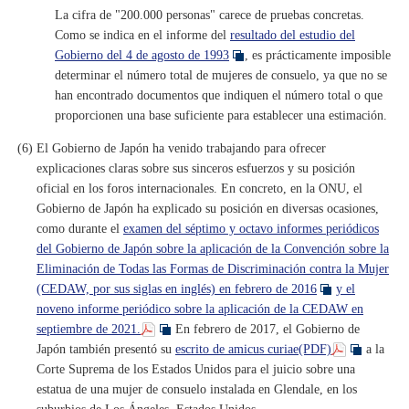
La cifra de "200.000 personas" carece de pruebas concretas.
Como se indica en el informe del
resultado del estudio del
Gobierno del 4 de agosto de 1993
, es prácticamente imposible
determinar el número total de mujeres de consuelo, ya que no se
han encontrado documentos que indiquen el número total o que
proporcionen una base suficiente para establecer una estimación.
(6) El Gobierno de Japón ha venido trabajando para ofrecer
explicaciones claras sobre sus sinceros esfuerzos y su posición
oficial en los foros internacionales. En concreto, en la ONU, el
Gobierno de Japón ha explicado su posición en diversas ocasiones,
como durante el
examen del séptimo y octavo informes periódicos
del Gobierno de Japón sobre la aplicación de la Convención sobre la
Eliminación de Todas las Formas de Discriminación contra la Mujer
(CEDAW, por sus siglas en inglés) en febrero de 2016
y el
noveno informe periódico sobre la aplicación de la CEDAW en
septiembre de 2021.
En febrero de 2017, el Gobierno de
Japón también presentó su
escrito de amicus curiae(PDF)
a la
Corte Suprema de los Estados Unidos para el juicio sobre una
estatua de una mujer de consuelo instalada en Glendale, en los