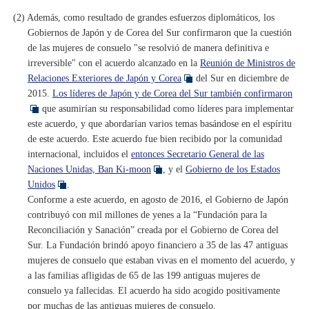
(2) Además, como resultado de grandes esfuerzos diplomáticos, los
Gobiernos de Japón y de Corea del Sur confirmaron que la cuestión
de las mujeres de consuelo "se resolvió de manera definitiva e
irreversible" con el acuerdo alcanzado en la
Reunión de Ministros de
Relaciones Exteriores de Japón y Corea
del Sur en diciembre de
2015.
Los líderes de Japón y de Corea del Sur también confirmaron
que asumirían su responsabilidad como líderes para implementar
este acuerdo, y que abordarían varios temas basándose en el espíritu
de este acuerdo. Este acuerdo fue bien recibido por la comunidad
internacional, incluidos el
entonces Secretario General de las
Naciones Unidas, Ban Ki-moon
, y el
Gobierno de los Estados
Unidos
.
Conforme a este acuerdo, en agosto de 2016, el Gobierno de Japón
contribuyó con mil millones de yenes a la “Fundación para la
Reconciliación y Sanación” creada por el Gobierno de Corea del
Sur. La Fundación brindó apoyo financiero a 35 de las 47 antiguas
mujeres de consuelo que estaban vivas en el momento del acuerdo, y
a las familias afligidas de 65 de las 199 antiguas mujeres de
consuelo ya fallecidas. El acuerdo ha sido acogido positivamente
por muchas de las antiguas mujeres de consuelo.